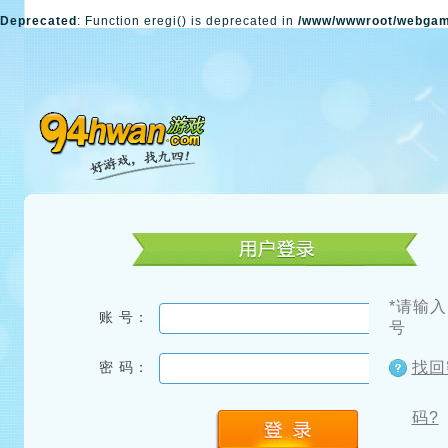
Deprecated
: Function eregi() is deprecated in
/www/wwwroot/webgam
*请输
账 号：
号
密 码：
找回
码?